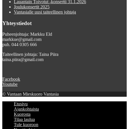
Lauantain Toivotut -konsertti 31.1.2026
Joulukonsertit 2025
Vantasialle uusi taiteellinen johtaja
Yhteystiedot
Puheenjohtaja: Markku Eld
markkue@gmail.com
puh. 044 0305 666
Taiteellinen johtaja: Taina Piira
taina.piira@gmail.com
Facebook
Youtube
© Vantaan Mieskuoro Vantasia
Etusivu
Ajankohtaista
Kuorosta
Tilaa laulua
Tule kuoroon