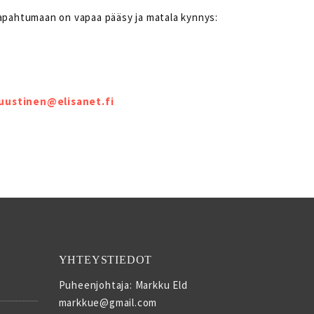
 Tapahtumaan on vapaa pääsy ja matala kynnys:
uustinen@elisanet.fi
YHTEYSTIEDOT
Puheenjohtaja: Markku Eld
markkue@gmail.com