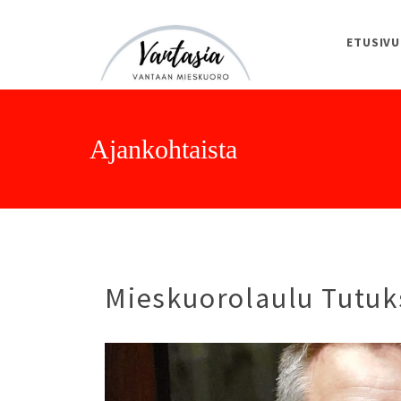
ETUSIVU
Vantaan Mieskuoro Vantasia
Ajankohtaista
Mieskuorolaulu Tutuks