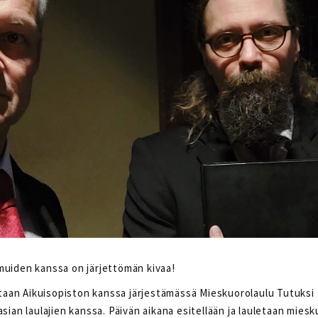
muiden kanssa on järjettömän kivaa!
aan Aikuisopiston kanssa järjestämässä Mieskuorolaulu Tutuksi 
sian laulajien kanssa. Päivän aikana esitellään ja lauletaan miesk