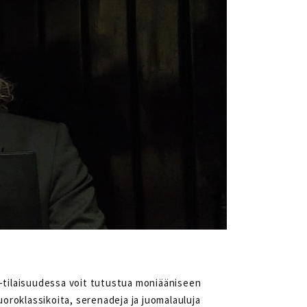
-tilaisuudessa voit tutustua moniääniseen
uoroklassikoita, serenadeja ja juomalauluja