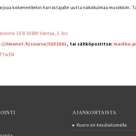
arjoaa kokeneellekin harrastajalle uutta näkökulmaa musiikkiin.
orentie 10 B 01600 Vantaa, 3. krs
://ilmonet.fi/course/V252883
, tai sähköpostitse:
markku.p
ezTYwEN
OINTI
AJANKOHTAISTA
Kuoro on kesälaitumella
taista