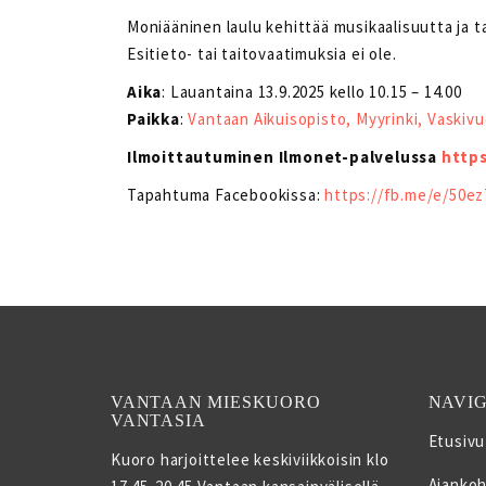
Moniääninen laulu kehittää musikaalisuutta ja t
Esitieto- tai taitovaatimuksia ei ole.
Aika
: Lauantaina 13.9.2025 kello 10.15 – 14.00
Paikka
:
Vantaan Aikuisopisto, Myyrinki, Vaskivu
Ilmoittautuminen Ilmonet-palvelussa
https
Tapahtuma Facebookissa:
https://fb.me/e/50
VANTAAN MIESKUORO
NAVIG
VANTASIA
Etusivu
Kuoro harjoittelee keskiviikkoisin klo
Ajankoh