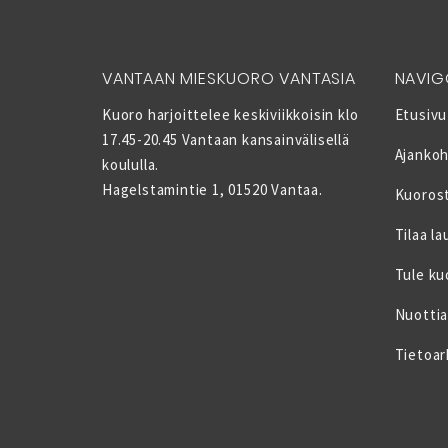
VANTAAN MIESKUORO VANTASIA
NAVIG
Kuoro harjoittelee keskiviikkoisin klo
Etusivu
17.45-20.45 Vantaan kansainvälisellä
Ajankoh
koululla.
Hagelstamintie 1, 01520 Vantaa.
Kuoros
Tilaa la
Tule ku
Nuottia
Tietoar