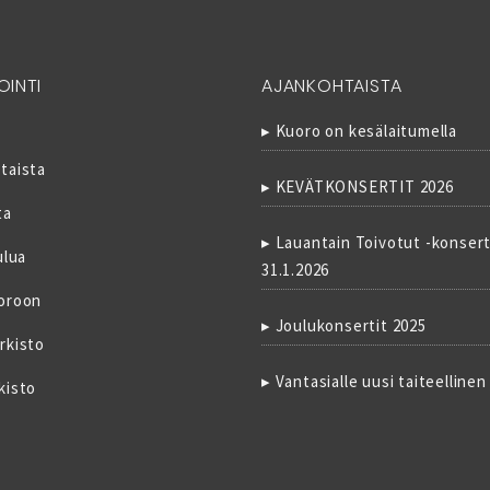
OINTI
AJANKOHTAISTA
Kuoro on kesälaitumella
taista
KEVÄTKONSERTIT 2026
ta
Lauantain Toivotut -konsert
ulua
31.1.2026
oroon
Joulukonsertit 2025
rkisto
Vantasialle uusi taiteellinen
kisto