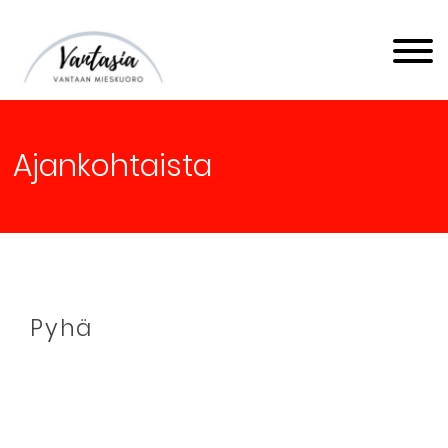
Vantaan Mieskuoro
Vantasia
Ajankohtaista
Pyhä